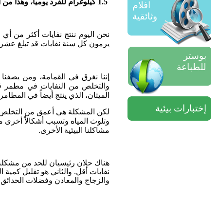
1.5 كيلوغرام للفرد يومياً، وهذا من أعلى المعدلات في العالم
افلام
وثائقية
نحن اليوم ننتج نفايات أكثر من أي
يرمون كل سنة نفايات قد تبلغ عشرة 
بوستر
للطباعة
إننا نغرق في القمامة، ومن يصفنا ب
والتخلص من النفايات في مطمر قد 
الميثان، الذي ينتج أيضاً في المطام
إختبارات بيئية
لكن المشكلة هي أعمق من التخلص من ا
وتلوث المياه وتسبب أشكالاً أخرى من 
مشاكلنا البيئية الأخرى.
هناك حلان رئيسيان للحد من مشكلة ا
نفايات أقل. والثاني هو تقليل كمية ا
والزجاج والمعادن وفضلات الحدائق وح