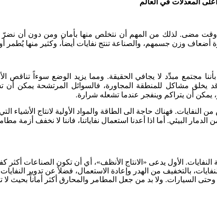
 وقت مضى. لذلك من المهم أن نتخلص منها بأمان ومن دون أن نضرّ بال
أضعاف وزن جسمهم، والصناعة تنتج نفايات أيضاً، وكثير منها يُطمر أو 
أننا مجتمع مبدِّد لا يجافي الحقيقة. ومما يزيد الوضع سوءاً تناقص ال
يخلق مشاكل للمنطقة المجاورة، فالسوائل المرتشحة يمكن أن تسمم 
ر، يمكن أن يتراكم وينفجر عندما تشعله شرارة.
لنفايات. فهناك حاجة الى الطاقة والمواد الأولية لانتاج الأشياء التي 
الدمار البيئي. أما اذا أعدنا استعمال نفاياتنا، فاننا لا نخفف أزمة مط
لنفايات. الأول يدعى «الانتاج الأنظف»، أي أن تكون الصناعات أكثر كف
لنفايات، بالتخفيف من الهدر وإعادة الاستعمال، فضلاً عن تدوير النفايات
تى السيارات. ولا بد من جعل المطامر والمحارق أكثر أماناً بحيث لا تلح