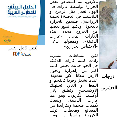
بالأرض، يتم امتصاص بعض
الحرارة بواسطة غازات في
الهواء تعمل مثل الزجاج أو
البلاستيك في الدفيئة (الخيمة
الزراعية)، فتسمح للحرارة
بالدخول ولكنها تمنع بعضها
من الخروج مجدداً. هذه
الغازات تدعى «غازات
الدفيئة»، ومفعولها يدعى
«الاحتباس الحراري».
لكن النشاطات البشرية
زادت كمية غازات الدفيئة
في الجو، فباتت تحبس كمية
أكبر من الحرارة وتحول
الأرض مكاناً أكثر سخونة.
ستواجه المنطقة العربية زيادة بمقدار درجتين الى 5.5 درجات
عندما نشعل وقوداً كالفحم أو
النفط أو الغاز، يُستهلك
العشرين
الأوكسيجين ويُطلق ثاني
أوكسيد الكربون، وهو أهم
غازات الدفيئة، وينبعث
بكميات ضخمة ومتزايدة من
المصانع ومحطات توليد
الكهرباء والسيارات. ومن