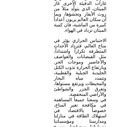
غازات الدفيئة الأخرى غاز
الميثان، الذي يتولّد مثلاً من
روث الأبقار وتجشؤها، وبما
أن سكان العالم يربون أعداداً
كبيرة من الماشية، فان كمية
الميثان تزداد في الهواء.
الاحتباس الحراري يؤثر في
مناخ العالم، فتزداد الأحداث
المتطرفة تكراراً واشتداداً،
مثل الفيضانات والعواصف
والأعاصير وموجات الحر.
وبارتفاع الحرارة تذوب الكتل
الجليدية الجبلية والقطبية،
وتتمدد مياه البحار
والمحيطات ويرتفع مستواها،
وتغرق الجزر والشواطئ
والأراضي المنخفضة.
في وسعنا جميعاً المساهمة
في مكافحة تغير المناخ،
خصوصاً بالاقتصاد في
استهلاك الطاقة في منازلنا
ومدارسنا ومؤسساتنا
وسياراتنا ومصانعنا، وبزرع