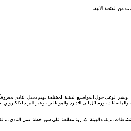
ات
من
اللائحة
الآتية
:
ونشر
الوعي
حول
المواضيع
البيئية
المختلفة
.
وهو
يجعل
النادي
معروفاً
والملصقات،
ورسائل
الى
الادارة
والموظفين،
وعبر
البريد
الالكتروني
.
ص
نشاطات،
وإبقاء
الهيئة
الإدارية
مطلعة
على
سير
خطة
عمل
النادي،
والق