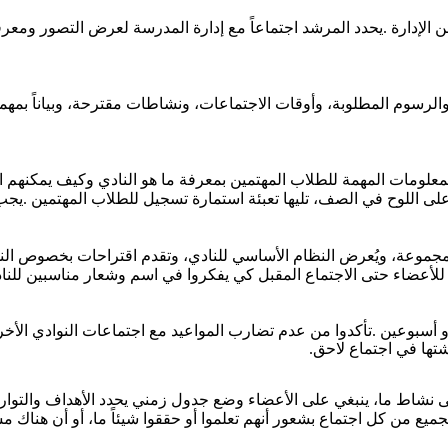
ن
الإدارة
.
يحدد
المرشد
اجتماعاً
مع
إدارة
المدرسة
لعرض
التصور
ومعرف
الرسوم
المطلوبة،
وأوقات
الاجتماعات،
ونشاطات
مقترحة،
وبياناً
بمهم
معلومات
المهمة
للطلاب
المهتمين
بمعرفة
ما
هو
النادي
وكيف
يمكنهم
ا
لى
اللوح
في
الصف،
تليها
تعبئة
استمارة
تسجيل
للطلاب
المهتمين
.
يجب
مجموعة،
ويُعرض
النظام
الأساسي
للنادي،
وتقدم
اقتراحات
بخصوص
ال
للأعضاء
حتى
الاجتماع
المقبل
كي
يفكروا
في
اسم
وشعار
مناسبين
للنا
و
أسبوعين
.
تأكدوا
من
عدم
تضارب
المواعيد
مع
اجتماعات
النوادي
الأخ
تها
في
اجتماع
لاحق
.
ى
نشاط
ما،
ينبغي
على
الأعضاء
وضع
جدول
زمني
يحدد
الأهداف
والتوار
جميع
من
كل
اجتماع
بشعور
أنهم
تعلموا
أو
حققوا
شيئاً
ما،
أو
أن
هناك
مش