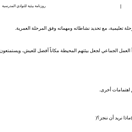
|
روزنامة بيئية للنوادي المدرسية
حلة
تعليمية،
مع
تحديد
نشاطاته
ومهماته
وفق
المرحلة
العمرية
.
العمل
الجماعي
لجعل
بيئتهم
المحيطة
مكاناً
أفضل
للعيش،
ويستمتعون
اهتمامات
أخرى
.
ماذا
نريد
أن
ننجز؟
)