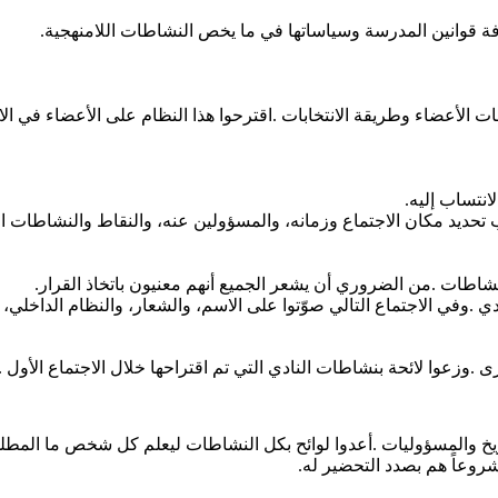
ة
قوانين
المدرسة
وسياساتها
في
ما
يخص
النشاطات
اللامنهجية
.
ات
الأعضاء
وطريقة
الانتخابات
.
اقترحوا
هذا
النظام
على
الأعضاء
في
ال
لانتساب
إليه
.
تحديد
مكان
الاجتماع
وزمانه،
والمسؤولين
عنه،
والنقاط
والنشاطات
ا
نشاطات
.
من
الضروري
أن
يشعر
الجميع
أنهم
معنيون
باتخاذ
القرار
.
دي
.
وفي
الاجتماع
التالي
صوّتوا
على
الاسم،
والشعار،
والنظام
الداخلي،
رى
.
وزعوا
لائحة
بنشاطات
النادي
التي
تم
اقتراحها
خلال
الاجتماع
الأول
.
يخ
والمسؤوليات
.
أعدوا
لوائح
بكل
النشاطات
ليعلم
كل
شخص
ما
المطل
روعاً
هم
بصدد
التحضير
له
.