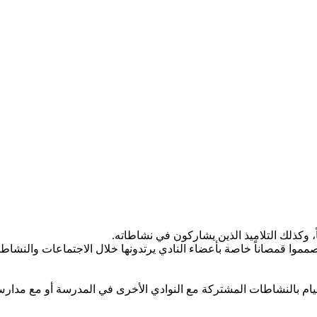
،
وكذلك
التلاميذ
الذين
يشاركون
في
نشاطاته
.
مموا
قمصاناً
خاصة
بأعضاء
النادي
يرتدونها
خلال
الاجتماعات
والنشاط
يام
بالنشاطات
المشتركة
مع
النوادي
الأخرى
في
المدرسة
أو
مع
مدار