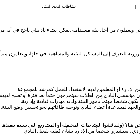
|
نشاطات النادي البيئي
ئي
ويعملون
من
أجل
بيئة
مستدامة
.
يمكن
إنشاء
ناد
بيئي
ناجح
في
أية
مر
رورية
للتعرف
إلى
المشاكل
البيئية
والمساهمة
في
حلها،
ويتعلمون
مبدأ
ن
الإدارة
أو
المعلمين
لديه
الاستعداد
للعمل
كمرشد
للمجموعة
.
ن
مؤسسي
النادي
من
الطلاب
سيتخرجون
حتماً
بعد
فترة
أو
تصبح
لديهم
يكون
شخصاً
مهتماً
بأمور
البيئة
ولديه
مهارات
قيادية
وإدارية
.
الجهد
لمساعدة
أعضاء
النادي
وتوجيه
طاقاتهم
نحو
تحسين
وضع
البيئة
.
ن
هنا؟
)
وليناقشوا
النشاطات
المحتملة
أو
المشاريع
التي
سيتم
تنفيذها
(
ادي
.
استشيروا
شخصاً
من
الإدارة
بشأن
كيفية
تفعيل
النادي
.