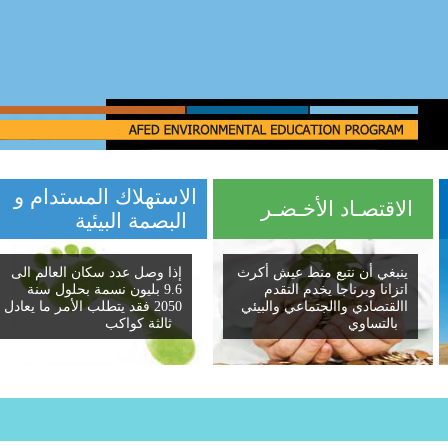
الاستهلاك المستدام و
الاقتصـاد الأخـضـر
البصمة البيئية
ينبغي أن نتبع منط عيش أكرث
إذا وصل عدد سكان العالم الى
اتزانا وبرناجا يخدم التقدم
9.6 بليون نسمة بحلول سنة
االقتصادي واالجتماعي والبيئي
2050 فقد يتطلب الأمر ما يعادل
بالتساوي
ثالثة كواكب