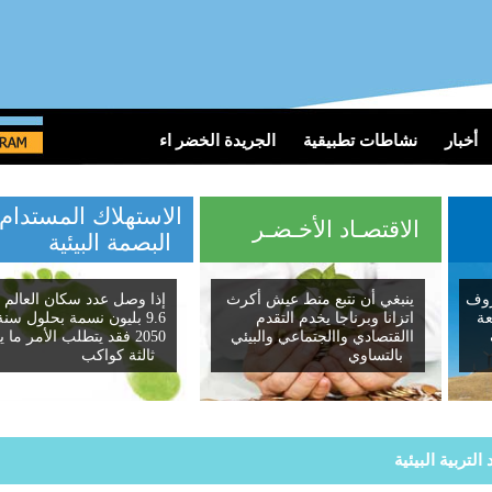
أخبار
نشاطات تطبيقية
الجريدة الخضر اء
الاستهلاك المستدام و
الاقتصـاد الأخـضـر
البصمة البيئية
وف
ينبغي أن نتبع منط عيش أكرث
إذا وصل عدد سكان العالم ال
اتزانا وبرناجا يخدم التقدم
9.6 بليون نسمة بحلول سنة
االقتصادي واالجتماعي والبيئي
2050 فقد يتطلب الأمر ما يع
بالتساوي
ثالثة كواكب
 التربية البيئية