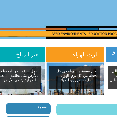
تلوث الهواء
تغير المناخ
ى
نحن نستنشق الهواء في كل
تعمل طبقة الجو المحيطة
لحظة من كل يوم. الهواء
بالأرض مثل بطانية، اذ تحب
ادل
النظيف ضروري للحياة.
الحرارة وتبقي الأرض دافئ
مقدمة