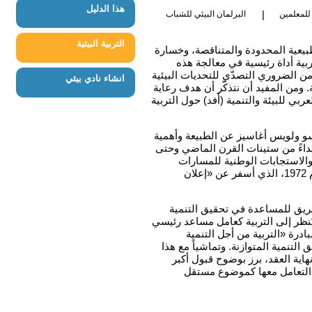
هذا الدليل
|
للمعلمين
البرلمان البيئي للشباب
التربية البيئية
طبيعية المحدودة والمتناقصة، وخسارة
بية أداة رئيسية في معالجة هذه
من الضروري التصدّي للتحديات البيئية
انشاء نادي بيئي
.
ومن
المفيد أن نتذكّر أن هدف رعاية
ربي للبيئة والتنمية (أفد) حول التربية
وسو ولويس أغاسيز عن الطبيعة وأهمية
داءً
من ستينات القرن الماضي وحتى
 والاستجابات الوطنية للمسارات
1972
،
الذي أسفر عن «إعلان
ريق للمساعدة في تحقيق التنمية
نظر إلى التربية كعامل مساعد رئيسي
درة «التربية من أجل التنمية
 التنمية المتوازنة
.
وتماشياً
مع هذا
هاية العقد، برز بوضوح قبول أكبر
ن التعامل معها كموضوع مستقل