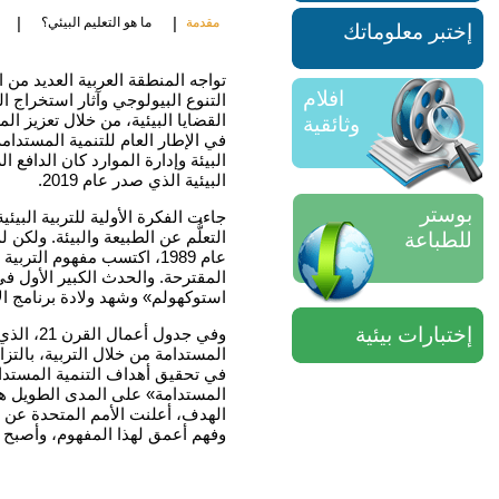
|
|
مقدمة
ما هو التعليم البيئي؟
إختبر معلوماتك
تواجه
المنطقة العربية العديد من 
افلام
التنوع البيولوجي وآثار استخراج الن
القضايا البيئية، من خلال تعزيز ال
وثائقية
في الإطار العام للتنمية المستدا
البيئة وإدارة الموارد كان الدافع 
البيئية الذي صدر عام
2019.
بوستر
جاءت
الفكرة الأولية للتربية الب
التعلُّم عن الطبيعة والبيئة
.
ولكن
لم
للطباعة
عام
1989
،
اكتسب مفهوم التربية ال
المقترحة
.
والحدث
الكبير الأول في
استوكهولم» وشهد ولادة برنامج الأ
إختبارات بيئية
وفي
جدول أعمال القرن
21
،
الذي 
المستدامة من خلال التربية، بالتزا
في تحقيق أهداف التنمية المستدا
المستدامة» على المدى الطويل هو ا
الهدف، أعلنت الأمم المتحدة عن «
وفهم أعمق لهذا المفهوم، وأصبح د