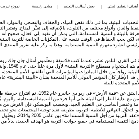
|
|
|
أهداف التعليم البيئي
بعض أساليب التعليم
مبادى رئيسية
نموذج تدريب 
التحديات البيئية، بما في ذلك نقص المياه، والجفاف والتصحر، والموارد ال
فط والغاز، وأنواع مختلفة من التلوث، بالإضافة إلى تغيُّر المناخ
.
وتعتبر
التر
معرفة بالبيئة والتنمية المستدامة، التي يمكن أن تقود إلى أفعال
.
صحيح
أنه 
مة، لكن يجب الحفاظ في الوقت نفسه على المكوّنات الخاصة للتربية البيئية
الرئيسي لنشوء مفهوم التنمية المستدامة
.
وهذا
ما ركز عليه تقرير المنتدى الع
يئية في القرن الثامن عشر، عندما كتب فلاسفة ومعلّمون أمثال جان جاك ر
 يتم استخدام مصطلح «التربية البيئية» لأول مرة علناً حتى عام
1948.
وابت
بيئية رواجاً من خلال المبادرات والمؤتمرات التي أطلقتها الأمم المتحدة،
 هذا الإطار كان المؤتمر الدولي للأمم المتحدة بشأن «البيئة البشرية» عام
مم المتحدة للبيئة
.
انبثق عن «قمة الأرض» في ريو دي جانيرو عام
1992
،
تم اقتراح خريطة ط
من مع بداية النظر إلى البيئة على أنها جزء من التنمية المستدامة
.
واليوم،
يُ
مة وعنصر أساسي في التعليم الجيد
.
وبحسب
اليونسكو، فإن الغرض من مبا
لتحوُّل النهائي للأنظمة التربوية بطريقة تعيد توجيه المجتمعات نحو تحقيق
عقد التربية من أجل التنمية المستدامة» بين عامي
2005
و
2014.
وبحلول
ن
مج التنمية المستدامة في جميع جوانب التربية هو الهدف الجديد، بدلاً م